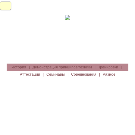
История
|
Демонстрация принципов техники
|
Тренировки
|
Аттестации
|
Семинары
|
Соревнования
|
Разное