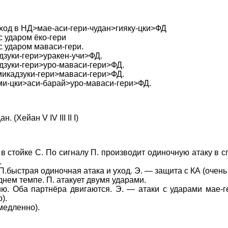
од в НД>мае-аси-гери-чудан>гияку-цки>ФД
с ударом ёко-гери
с ударом маваси-гери.
зуки-гери>уракен-учи>ФД.
зуки-гери>уро-маваси-гери>ФД.
икадзуки-гери>маваси-гери>ФД.
и-цки>аси-барай>уро-маваси-гери>ФД.
. (Хейан V IV III II I)
. в стойке С. По сигналу П. производит одиночную атаку в 
.
 П.быстрая одиночная атака и уход. Э. — защита с КА (очень
днем темпе. П. атакует двумя ударами.
ю. Оба партнёра двигаются. Э. — атаки с ударами мае-ге
).
медленно).