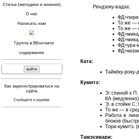
Статьи (методики и мнения)
Рендзоку-вадза:
О нас
ФД>перех
То же — 
Написать нам
То же — 
ФД>микад
ФД>микад
Группа в ВКонтакте
ФД>ура-м
ФД>кизам
содержание
Ката:
Тайкёку-року-дан
Кумитэ:
Как зарегистрироваться на
сайте
Э: спиной к П
КА (медленно)
Сообщите о ошибке
Э. в стойке С;
То же — в сре
Работа в лини
блоков (быстро
Тори-кумитэ. (
Тамэсивари: