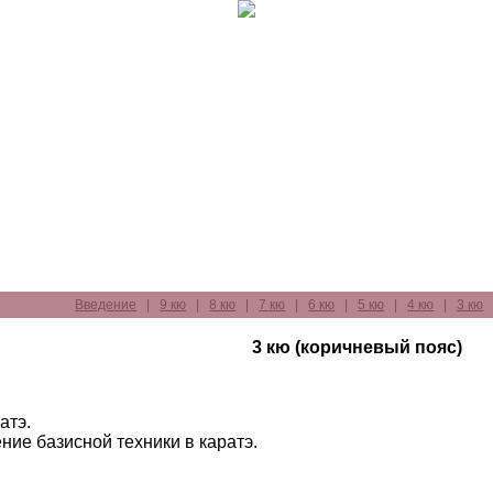
Введение
|
9 кю
|
8 кю
|
7 кю
|
6 кю
|
5 кю
|
4 кю
|
3 кю
3 кю (коричневый пояс)
атэ.
ние базисной техники в каратэ.