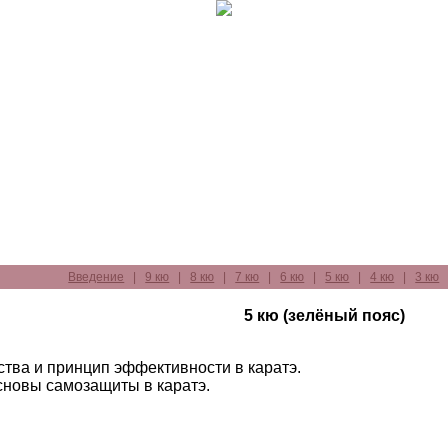
Введение
|
9 кю
|
8 кю
|
7 кю
|
6 кю
|
5 кю
|
4 кю
|
3 кю
5 кю (зелёный пояс)
тва и принцип эффективности в каратэ.
сновы самозащиты в каратэ.