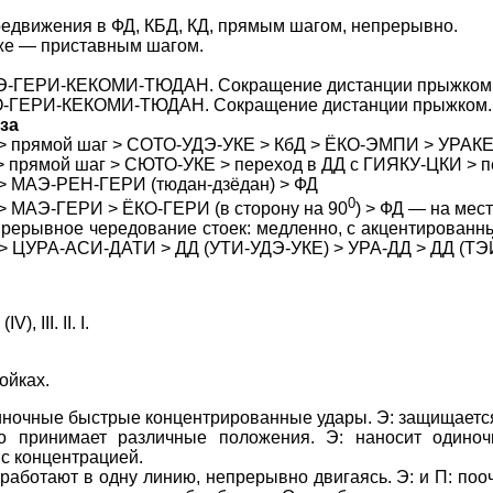
едвижения в ФД, КБД, КД, прямым шагом, непрерывно.
же — приставным шагом.
-ГЕРИ-КЕКОМИ-ТЮДАН. Сокращение дистанции прыжком
-ГЕРИ-КЕКОМИ-ТЮДАН. Сокращение дистанции прыжком.
за
> прямой шаг > СОТО-УДЭ-УКЕ > КбД > ЁКО-ЭМПИ > УРАК
> прямой шаг > СЮТО-УКЕ > переход в ДД с ГИЯКУ-ЦКИ > п
> МАЭ-РЕН-ГЕРИ (тюдан-дзёдан) > ФД
0
> МАЭ-ГЕРИ > ЁКО-ГЕРИ (в сторону на 90
) > ФД — на мест
рерывное чередование стоек: медленно, с акцентированн
> ЦУРА-АСИ-ДАТИ > ДД (УТИ-УДЭ-УКЕ) > УРА-ДД > ДД (ТЭ
, III. II. I.
ойках.
иночные быстрые концентрированные удары. Э: защищается 
о принимает различные положения. Э: наносит одиноч
с концентрацией.
работают в одну линию, непрерывно двигаясь. Э: и П: пооч