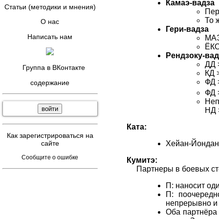
Камаэ-вадза
Статьи (методики и мнения)
Пер
То 
О нас
Гери-вадза
Написать нам
МАЭ
ЁКО
Рендзоку-вад
ДД 
Группа в ВКонтакте
КД 
ФД 
содержание
ФД 
Неп
НД 
Ката:
Как зарегистрироваться на
сайте
Хейан-Йондан (IV)
Сообщите о ошибке
Кумитэ:
Партнеры в боевых ст
П: наносит од
П: поочередн
непрерывно и 
Оба партнёра 