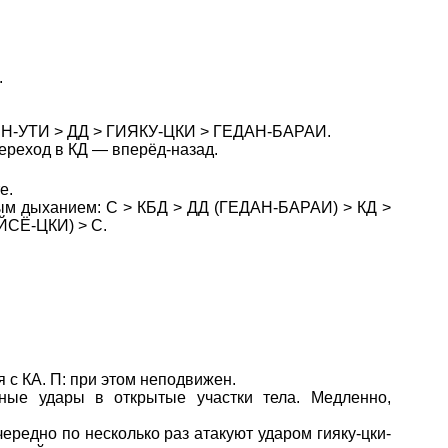
.
ЕН-УТИ > ДД > ГИЯКУ-ЦКИ > ГЕДАН-БАРАИ.
ереход в КД — вперёд-назад.
е.
ым дыханием: С > КБД > ДД (ГЕДАН-БАРАИ) > КД >
ЙСЁ-ЦКИ) > С.
с КА. П: при этом неподвижен.
ные удары в открытые участки тела. Медленно,
ередно по несколько раз атакуют ударом гияку-цки-