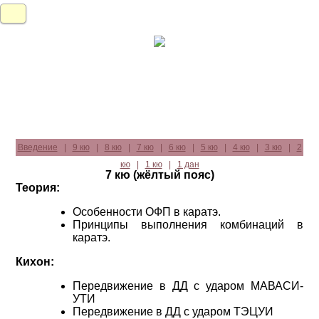
Введение
|
9 кю
|
8 кю
|
7 кю
|
6 кю
|
5 кю
|
4 кю
|
3 кю
|
2
кю
|
1 кю
|
1 дан
7 кю (жёлтый пояс)
Теория:
Особенности ОФП в каратэ.
Принципы выполнения комбинаций в
каратэ.
Кихон:
Передвижение в ДД с ударом МАВАСИ-
УТИ
Передвижение в ДД с ударом ТЭЦУИ