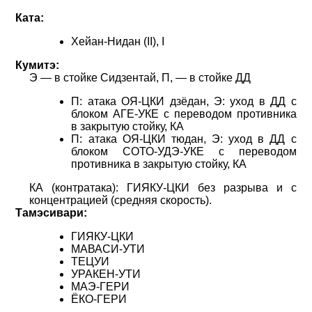
Ката:
Хейан-Нидан (II), I
Кумитэ:
Э — в стойке Сидзентай, П, — в стойке ДД
П: атака ОЯ-ЦКИ дзёдан, Э: уход в ДД с
блоком АГЕ-УКЕ с переводом противника
в закрытую стойку, КА
П: атака ОЯ-ЦКИ тюдан, Э: уход в ДД с
блоком СОТО-УДЭ-УКЕ с переводом
противника в закрытую стойку, КА
КА (контратака): ГИЯКУ-ЦКИ без разрыва и с
концентрацией (средняя скорость).
Тамэсивари:
ГИЯКУ-ЦКИ
МАВАСИ-УТИ
ТЕЦУИ
УРАКЕН-УТИ
МАЭ-ГЕРИ
ЁКО-ГЕРИ